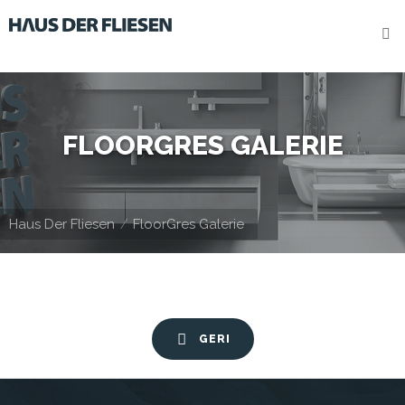
HOME
HERSTELLER
STANDORTE
FLOORGRES GALERIE
Kontakt
IMPRESSUM
Haus Der Fliesen
FloorGres Galerie
GERI