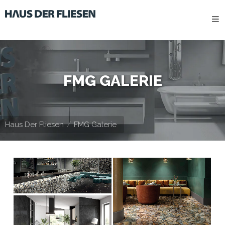
HOME
HERSTELLER
STANDORTE
FMG GALERIE
Kontakt
IMPRESSUM
Haus Der Fliesen
FMG Galerie